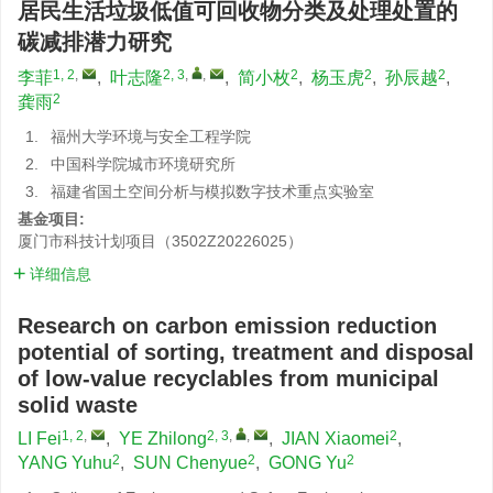
居民生活垃圾低值可回收物分类及处理处置的
碳减排潜力研究
1, 2
,
2, 3
,
,
2
2
2
李菲
,
叶志隆
,
简小枚
,
杨玉虎
,
孙辰越
,
2
龚雨
1.
福州大学环境与安全工程学院
2.
中国科学院城市环境研究所
3.
福建省国土空间分析与模拟数字技术重点实验室
基金项目:
厦门市科技计划项目（3502Z20226025）
详细信息
Research on carbon emission reduction
potential of sorting, treatment and disposal
of low-value recyclables from municipal
solid waste
1, 2
,
2, 3
,
,
2
LI Fei
,
YE Zhilong
,
JIAN Xiaomei
,
2
2
2
YANG Yuhu
,
SUN Chenyue
,
GONG Yu