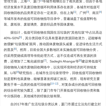
[
1
]
[
2
]
管理方面，上海
、厦门
等城市相继出台了相关政策，但由于各地
经济发展水平及废旧物资循环利用体系存在差异，各城市对低值可
[
1
]
[
3
]
[
4
]
回收物回收的品类界定存在一定差异。但在上海
、广州
、南京
等城市发布的低值可回收物指导目录中，普遍涵盖了低值塑料包
装、废纸张、废玻璃类、废纺织品类等固体废物。
据估计，低值可回收物在我国生活垃圾的“其他垃圾”中占比高达
[
5
]
40%~50%
，其分类回收不仅具有显著的资源回收潜力，还能够有
效缓解“垃圾围城”困局，推动固体废物源头减量，促进绿色生活方式
[
6
]
的普及
。然而，目前全国大多数地区未实施低值可回收物分类，
仍采用焚烧或填埋等传统处理方式，这不仅造成可再生资源的浪
[
7
]
[
8
]
费，还增加了二氧化碳排放
。Sadeghi Ahangar等
建议将低值可
回收物纳入城市废物回收网络中，以实现环境和经济的可持续发
[
9
]
展。Li等
研究指出，在城市生活垃圾管理中，回收低值可回收物特
别是塑料包装废物，能够显著发挥碳汇效应。然而，现有研究主要
[
10
-
12
]
聚焦于单一品类的低值可回收物
，对复杂成分的低值可回收物
的综合研究较为匮乏，除了厦门市专门开展低值可回收物分类和集
中分拣回收，其他城市的经验比较有限。
自2017年推广生活垃圾分类以来，厦门市通过立法先行建立封