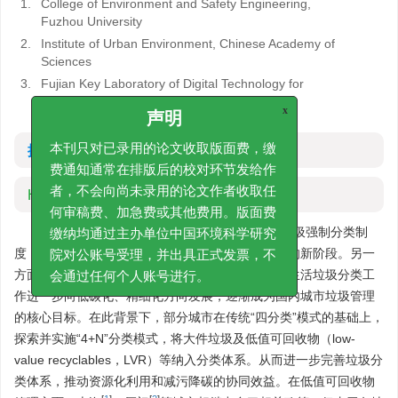
1.
College of Environment and Safety Engineering,
Fuzhou University
2.
Institute of Urban Environment, Chinese Academy of
Sciences
3.
Fujian Key Laboratory of Digital Technology for
Territorial Space Analysis and Simulation
x
声明
摘要
本刊只对已录用的论文收取版面费，缴
费通知通常在排版后的校对环节发给作
HTML全文
者，不会向尚未录用的论文作者收取任
何审稿费、加急费或其他费用。版面费
自2017年起，我国在46个重点城市实施生活垃圾强制分类制
缴纳均通过主办单位中国环境科学研究
度，标志着居民生活垃圾管理进入系统化、规范化的新阶段。另一
院对公账号受理，并出具正式发票，不
方面，随着国家碳达峰、碳中和目标的实施，居民生活垃圾分类工
会通过任何个人账号进行。
作进一步向低碳化、精细化方向发展，逐渐成为国内城市垃圾管理
的核心目标。在此背景下，部分城市在传统“四分类”模式的基础上，
探索并实施“4+N”分类模式，将大件垃圾及低值可回收物（low-
value recyclables，LVR）等纳入分类体系。从而进一步完善垃圾分
类体系，推动资源化利用和减污降碳的协同效益。在低值可回收物