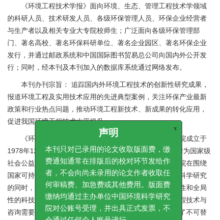
《环境工程技术学报》面向环境、生态、管理工程技术学领域
的科研人员、技术研发人员、各级环保管理人员、环保企业经营者
与生产者以及相关专业大专院校师生；广泛面向各级环保管理部
门、著名高校、著名环保科研单位、著名企业园区、著名环保企业
发行，并通过邮政系统和中国国际图书贸易总公司向国内外公开发
行；同时，经本刊及本刊加入的数据库系统通过网络发布。
本刊办刊宗旨： 追踪国内外环境工程技术的创新性研究成果，
报道环境工程及实用技术应用的先进典型案例，关注环保产业最新
政策和行业热点问题，推动环境工程新技术、新成果的转化应用，
促进我国环境工程技术水平提升。
x
声明
《环境工程技术学报》的主办单位中国环境科学研究院成立于
1978年12月31日，隶属于中华人民共和国生态环境部。作为国家级
本刊只对已录用的论文收取版面费，缴
社会公益非营利性环境保护科研机构，中国环境科学研究院在围绕
费通知通常在排版后的校对环节发给作
国家可持续发展战略，开展创新性、基础性重大环境保护科学研究
者，不会向尚未录用的论文作者收取任
的同时，致力于为国家环境管理和决策提供战略性、前瞻性和全局
何审稿费、加急费或其他费用。版面费
性的科技支撑，服务于经济社会发展中重大环境问题的工程技术与
缴纳均通过主办单位中国环境科学研究
咨询需要，为提高中国环境保护事业的科学决策能力发挥了不可替
院对公账号受理，并出具正式发票，不