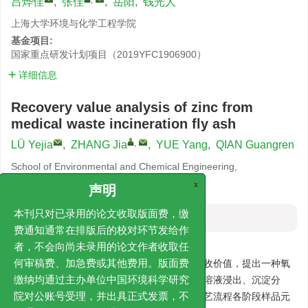
吕烨佳
,
张佳
,
岳阳
,
钱光人
上海大学环境与化学工程学院
基金项目:
国家重点研发计划项目（2019YFC1906900）
详细信息
Recovery value analysis of zinc from
medical waste incineration fly ash
,
LÜ Yejia
,
ZHANG Jia
,
YUE Yang
,
QIAN Guangren
School of Environmental and Chemical Engineering,
Shanghai University
x
声明
摘要
本刊只对已录用的论文收取版面费，缴
费通知通常在排版后的校对环节发给作
摘要:
者，不会向尚未录用的论文作者收取任
聚焦医疗废物焚烧锅炉灰和飞灰中锌元素的回收价值，提出一种氧
何审稿费、加急费或其他费用。版面费
化锌化学浸出回收工艺。通过预处理、柠檬酸溶液浸出、沉淀分
缴纳均通过主办单位中国环境科学研究
离、烘干及煅烧等步骤实现锌提取。分析了工艺流程各阶段样品元
院对公账号受理，并出具正式发票，不