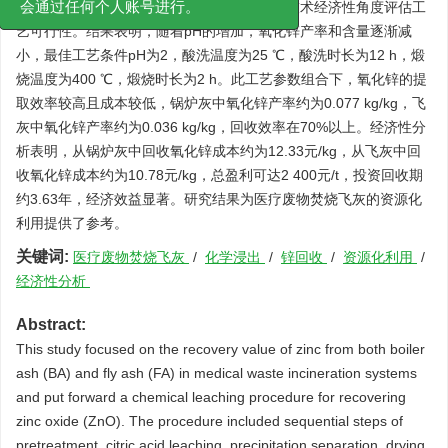
素含量及pH对氧化锌产率和含量影响，并从技术经济性角度评估工
会通过任何个人账号进行。
艺可行性。结果表明，随着pH的增加，氧化锌产率和含量逐渐减
小，最佳工艺条件pH为2，酸洗温度为25 ℃，酸洗时长为12 h，煅
烧温度为400 ℃，煅烧时长为2 h。此工艺参数组合下，氧化锌的提
取效率较高且成本较低，锅炉灰中氧化锌产率约为0.077 kg/kg，飞
灰中氧化锌产率约为0.036 kg/kg，回收效率在70%以上。经济性分
析表明，从锅炉灰中回收氧化锌成本约为12.33元/kg，从飞灰中回
收氧化锌成本约为10.78元/kg，总盈利可达2 400元/t，投资回收期
约3.63年，经济效益显著。研究结果为医疗废物焚烧飞灰的资源化
利用提供了参考。
关键词:
医疗废物焚烧飞灰
/
化学浸出
/
锌回收
/
资源化利用
/
经济性分析
Abstract:
This study focused on the recovery value of zinc from both boiler
ash (BA) and fly ash (FA) in medical waste incineration systems
and put forward a chemical leaching procedure for recovering
zinc oxide (ZnO). The procedure included sequential steps of
pretreatment, citric acid leaching, precipitation separation, drying,