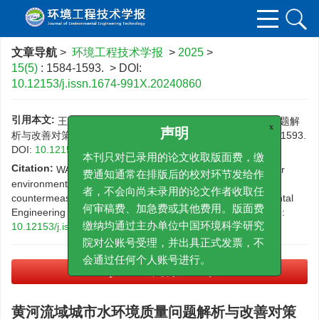
文章导航
>
环境工程技术学报
>
2025
>
15(5)
: 1584-1593.
> DOI:
10.12153/j.issn.1674-991X.20240860
引用本文:
王瑞芸，孙德智，邱斌.黄河流域城市水环境质量问题解
x
析与改善对策[J].环境工程技术学报，2025，15（5）：1584-1593.
声明
DOI:
10.12153/j.issn.1674-991X.20240860
本刊只对已录用的论文收取版面费，缴
Citation:
WANG R Y,SUN D Z,QIU B.Analysis of urban water
费通知通常在排版后的校对环节发给作
environment quality problems in the Yellow River Basin and
者，不会向尚未录用的论文作者收取任
countermeasures for improvement[J].Journal of Environmental
Engineering Technology，2025，15（5）：1584-1593.
DOI:
何审稿费、加急费或其他费用。版面费
10.12153/j.issn.1674-991X.20240860
缴纳均通过主办单位中国环境科学研究
院对公账号受理，并出具正式发票，不
会通过任何个人账号进行。
PDF下载
(5598 KB)
黄河流域城市水环境质量问题解析与改善对策