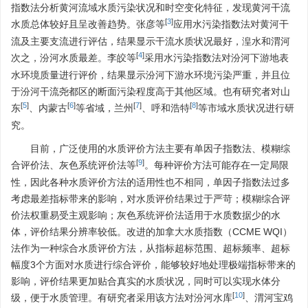
指数法分析黄河流域水质污染状况和时空变化特征，发现黄河干流
[
3
]
水质总体较好且呈改善趋势。张彦等
应用水污染指数法对黄河干
流及主要支流进行评估，结果显示干流水质状况最好，湟水和渭河
[
4
]
次之，汾河水质最差。李皎等
采用水污染指数法对汾河下游地表
水环境质量进行评价，结果显示汾河下游水环境污染严重，并且位
于汾河干流尧都区的断面污染程度高于其他区域。也有研究者对山
[
5
]
[
6
]
[
7
]
[
8
]
东
、内蒙古
等省域，兰州
、呼和浩特
等市域水质状况进行研
究。
目前，广泛使用的水质评价方法主要有单因子指数法、模糊综
[
9
]
合评价法、灰色系统评价法等
。每种评价方法可能存在一定局限
性，因此各种水质评价方法的适用性也不相同，单因子指数法过多
考虑最差指标带来的影响，对水质评价结果过于严苛；模糊综合评
价法权重易受主观影响；灰色系统评价法适用于水质数据少的水
体，评价结果分辨率较低。改进的加拿大水质指数（CCME WQI）
法作为一种综合水质评价方法，从指标超标范围、超标频率、超标
幅度3个方面对水质进行综合评价，能够较好地处理极端指标带来的
影响，评价结果更加贴合真实的水质状况，同时可以实现水体分
[
10
]
级，便于水质管理。有研究者采用该方法对汾河水库
、渭河宝鸡