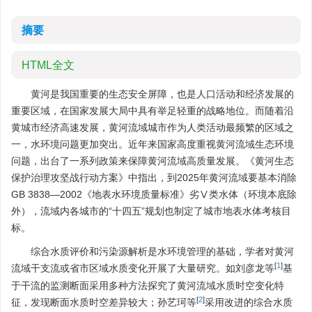
摘要
HTML全文
黄河是我国重要的生态安全屏障，也是人口活动和经济发展的
重要区域，在国家发展大局中具有举足轻重的战略地位。而随着沿
黄城市经济高速发展，黄河流域城市作为人类活动最频繁的区域之
一，水环境问题更加突出。近年来国家高度重视黄河流域生态环境
问题，出台了一系列政策来保障黄河流域高质量发展。《黄河生态
保护治理攻坚战行动方案》中指出，到2025年黄河流域要基本消除
GB 3838—2002《地表水环境质量标准》劣Ⅴ类水体（环境本底除
外），流域内各城市的“十四五”规划也制定了城市地表水体考核目
标。
综合水质评价和污染源解析是水环境管理的基础，学者对黄河
[
1
]
流域干支流或省市区域水质变化开展了大量研究。如刘彦龙等
基
于干流的监测断面采用多种方法探究了黄河流域水质时空变化特
[
2
]
征，发现断面水质时空差异较大；孙艺珂等
采用改进的综合水质