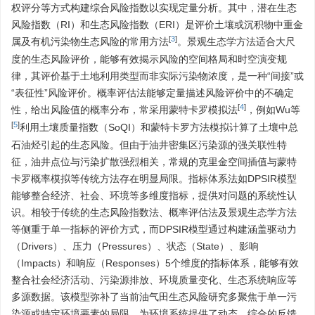
权评分等方式构建综合风险指数以实现定量分析。其中，潜在生态
风险指数（RI）和生态风险指数（ERI）是评价土壤或沉积物中重金
[
3
]
属及有机污染物生态风险的常用方法
。景观生态学方法适合大尺
度的生态风险评价，能够有效揭示风险的空间格局和时空演变规
律，其评价基于土地利用类型而非实际污染物浓度，是一种“间接”或
“表征性”风险评价。概率评估法能够定量描述风险评价中的不确定
[
4
]
性，给出风险值的概率分布，常采用蒙特卡罗模拟法
，例如Wu等
[
5
]
利用土壤质量指数（SoQI）和蒙特卡罗方法模拟计算了土壤中总
石油烃引起的生态风险。但由于油井密集区污染源的强关联性特
征，油井点位与污染扩散强烈相关，常规的克里金空间插值与蒙特
卡罗概率模拟等传统方法存在明显局限。指标体系法如DPSIR模型
能够整合经济、社会、环境等多维度指标，提供对问题的系统性认
识。相较于传统的生态风险指数法、概率评估法及景观生态学方法
等侧重于单一指标的评价方式，而DPSIR模型通过构建涵盖驱动力
（Drivers）、压力（Pressures）、状态（State）、影响
（Impacts）和响应（Responses）5个维度的指标体系，能够有效
整合社会经济活动、污染源排放、环境质量变化、生态系统响应等
多源数据。该模型弥补了当前油气田生态风险研究多聚焦于单一污
染源或特定环境要素的局限，为环境系统提供了动态、综合的反馈