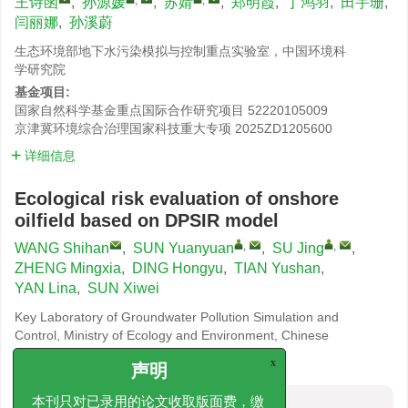
王诗函
,
孙源媛
,
苏婧
,
郑明霞
,
丁鸿羽
,
田宇珊
,
闫丽娜
,
孙溪蔚
生态环境部地下水污染模拟与控制重点实验室，中国环境科
学研究院
基金项目:
国家自然科学基金重点国际合作研究项目
52220105009
京津冀环境综合治理国家科技重大专项
2025ZD1205600
详细信息
Ecological risk evaluation of onshore
oilfield based on DPSIR model
,
,
WANG Shihan
,
SUN Yuanyuan
,
SU Jing
,
ZHENG Mingxia
,
DING Hongyu
,
TIAN Yushan
,
YAN Lina
,
SUN Xiwei
Key Laboratory of Groundwater Pollution Simulation and
Control, Ministry of Ecology and Environment, Chinese
Research Academy of Environmental Sciences
x
声明
摘要