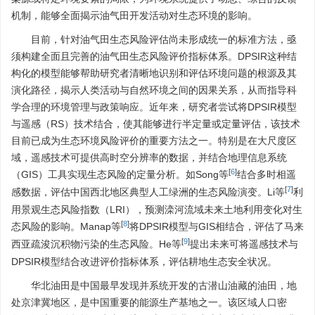
机制，能够全面揭示油气田开发活动对生态环境的影响。
目前，针对油气田生态风险评估尚未形成统一的标准方法，亟
须构建全面且完善的油气田生态风险评价指标体系。DPSIR这种结
构化的模型能够帮助研究者清晰地识别和评估环境问题的根源及其
演化路径，揭示人类活动与自然环境之间的因果关系，从而指导科
学合理的环境管理与政策响应。近年来，研究者尝试将DPSIR模型
与遥感（RS）技术结合，使其能够进行半定量或定量评估，该技术
目前已成为生态环境风险评价的重要方法之一。特别是在大尺度区
域，遥感技术可提供高时空分辨率的数据，并结合地理信息系统
[
6
]
（GIS）工具实现生态风险的定量分析。如Song等
结合多时相遥
[
7
]
感数据，评估中国西北地区典型人工绿洲的生态风险演变。Li等
利
用景观生态风险指数（LRI），预测滦河流域未来土地利用变化对生
[
8
]
态风险的影响。Manap等
将DPSIR模型与GIS相结合，评估了马来
[
9
]
西亚疏浚沉积物污染的生态风险。He等
提出未来可将遥感技术与
DPSIR模型结合改进评价指标体系，评估耕地生态安全状况。
华北油田是中国最早发现并系统开发的古潜山油藏的油田，地
处京津冀地区，是中国重要的能源生产基地之一。该区域人口密