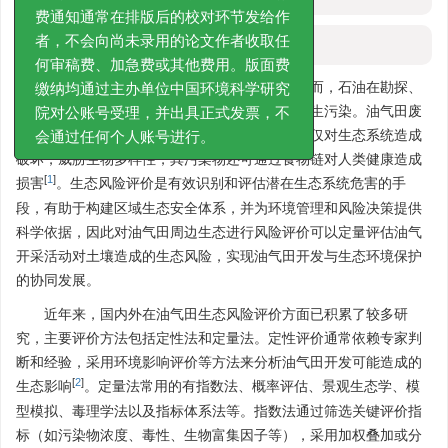
本刊只对已录用的论文收取版面费，缴
费通知通常在排版后的校对环节发给作
HTML全文
者，不会向尚未录用的论文作者收取任
何审稿费、加急费或其他费用。版面费
石油工业是我国能源和经济的重要支柱，然而，石油在勘探、
缴纳均通过主办单位中国环境科学研究
生产、加工、运输和储存过程中不可避免地会发生污染。油气田废
院对公账号受理，并出具正式发票，不
物的排放导致土壤环境的生态风险显著增加，不仅对生态系统造成
会通过任何个人账号进行。
破坏，威胁生物多样性，其污染物还可通过食物链对人类健康造成
[
1
]
损害
。生态风险评价是有效识别和评估潜在生态系统危害的手
段，有助于构建区域生态安全体系，并为环境管理和风险决策提供
科学依据，因此对油气田周边生态进行风险评价可以定量评估油气
开采活动对土壤造成的生态风险，实现油气田开发与生态环境保护
的协同发展。
近年来，国内外在油气田生态风险评价方面已积累了较多研
究，主要评价方法包括定性法和定量法。定性评价通常依赖专家判
断和经验，采用环境影响评价等方法来分析油气田开发可能造成的
[
2
]
生态影响
。定量法常用的有指数法、概率评估、景观生态学、模
型模拟、毒理学法以及指标体系法等。指数法通过筛选关键评价指
标（如污染物浓度、毒性、生物富集因子等），采用加权叠加或分