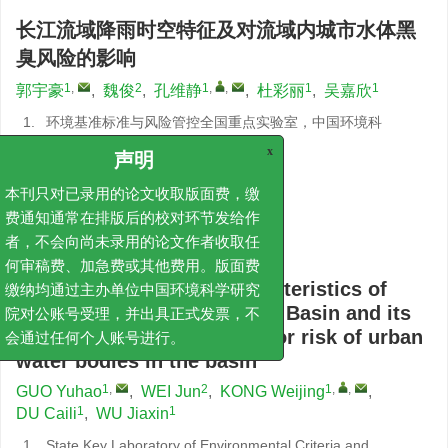
长江流域降雨时空特征及对流域内城市水体黑
臭风险的影响
1
,
2
1
,
,
1
1
郭宇豪
,
魏俊
,
孔维静
,
杜彩丽
,
吴嘉欣
1.
环境基准标准与风险管控全国重点实验室，中国环境科
学研究院
2.
中国电建集团华东勘测设计研究院
x
声明
基金项目:
本刊只对已录用的论文收取版面费，缴
国家重点研发计划项目
2023YFC3207501
费通知通常在排版后的校对环节发给作
详细信息
者，不会向尚未录用的论文作者收取任
何审稿费、加急费或其他费用。版面费
Spatial and temporal characteristics of
缴纳均通过主办单位中国环境科学研究
rainfall in the Yangtze River Basin and its
院对公账号受理，并出具正式发票，不
impact on the black and odor risk of urban
会通过任何个人账号进行。
water bodies in the basin
1
,
2
1
,
,
GUO Yuhao
,
WEI Jun
,
KONG Weijing
,
1
1
DU Caili
,
WU Jiaxin
1.
State Key Laboratory of Environmental Criteria and