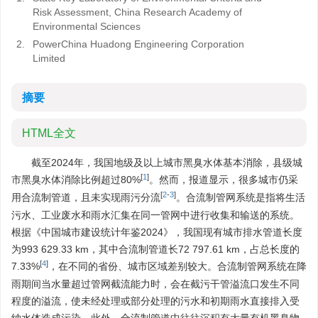
Risk Assessment, China Research Academy of
Environmental Sciences
2.
PowerChina Huadong Engineering Corporation
Limited
摘要
HTML全文
截至2024年，我国地级及以上城市黑臭水体基本消除，县级城
[
1
]
市黑臭水体消除比例超过80%
。然而，报道显示，很多城市仍采
[
2
-
3
]
用合流制管道，且未实现雨污分流
。合流制管网系统是指将生活
污水、工业废水和雨水汇集在同一管网中进行收集和输送的系统。
根据《中国城市建设统计年鉴2024》，我国现有城市排水管道长度
为993 629.33 km，其中合流制管道长72 797.61 km，占总长度的
[
4
]
7.33%
，在不同的省份、城市区域差别较大。合流制管网系统在降
雨期间当水量超过管网截流能力时，会在截污干管溢流口发生不同
程度的溢流，使未经处理或部分处理的污水和初期雨水直接排入受