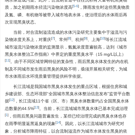
纳水体造成污染。此外，合流制管道中往往沉积有大量有机黑臭物
[
5
-
6
]
质，加之初期雨水径流污染物浓度高
，降雨发生时这些黑臭物质
及氮、磷、有机物等被带入城市地表水体，使治理后的水体雨后再
次呈现黑臭状态。
当前，对合流制溢流造成的水体污染研究主要集中于溢流与污
[
7
]
[
8
]
[
9
]
[
10
]
染物浓度关系上，对重庆
、常州
、杭州
、上海
等长江流域
城市溢流污染物浓度的监测显示，氨氮浓度普遍较高，达到《城市
黑臭水体整治工作指南》中界定的重度黑臭水平（15 mg/L以上）
[
11
]
。由于不同区域管网特征的复杂性，雨后黑臭水体发生的内在机
制及不同城市发生雨后黑臭的风险不明，亟须开展相关研究，为城
市水体雨后水环境质量管理提供科学依据。
长江流域是我国城市黑臭水体发生的重点区域，根据住房和城
乡建设部、生态环境部“全国城市黑臭水体整治信息发布”监管平台数
[
12
]
据
，长江流域11个省（区、市）黑臭水体数量约占全国黑臭水体
[
13
]
总数量的44.5%
。当前，长江流域城市黑臭水体已基本完成治理
[
1
]
，但雨后黑臭问题普遍发生，某些已经治理完成的黑臭水体也存
[
14
]
在雨季明显返黑返臭的现象
。因此，以长江流域城市为研究对
象，分析城市降雨特征，以合流制溢流作为城市水体发生黑臭的依