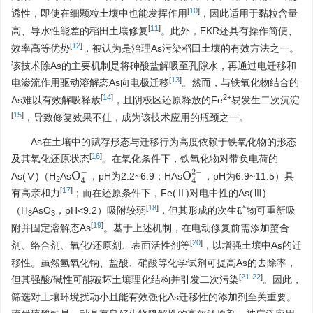
[
10
]
透性，即使在细颗粒土壤中也能发挥作用
，因此适用于黏粒含量
[
11
]
高、导水性能差的稻田土壤修复
。此外，EKR还具有操作简便、
[
12
]
效率高等优势
，被认为是治理As污染稻田土壤的有效方法之一。
该技术除As的主要机制是将砷酸盐解吸至孔隙水，再通过电迁移和
[
13
]
电渗流作用驱动溶解态As向电极迁移
。然而，与铁氧化物结合的
[
14
]
2+
As难以有效解吸释放
，且阴极区还原释放的Fe
易发生二次沉淀
[
15
]
，导致修复效果不佳，成为该技术应用的瓶颈之一。
As在土壤中的赋存形态与迁移行为高度依赖于铁氧化物的形态
[
16
]
及其氧化还原状态
。在氧化条件下，铁氧化物对带负电荷的
O
4
2
−
O
4
−
As(Ⅴ)（H
As
，pH为2.2~6.9；HAs
，pH为6.9~11.5）具
2
[
17
]
有高亲和力
；而在还原条件下，Fe(Ⅱ)对电中性的As(Ⅲ)
[
18
]
（H
AsO
，pH<9.2）吸附较弱
，但其形成的次生矿物可重新吸
3
3
[
19
]
附并固定溶解态As
。基于上述机制，在电动修复前需添加螯合
[
20
]
剂、络合剂、氧化/还原剂、表面活性剂等
，以增强土壤中As的迁
移性。虽然氢氧化钠、盐酸、硝酸等化学试剂可提高As的去除率，
[
21
-
22
]
但其强酸/碱性可能破坏土壤理化结构并引发二次污染
。因此，
筛选对土壤环境扰动小且能有效强化As迁移性的添加剂至关重要。