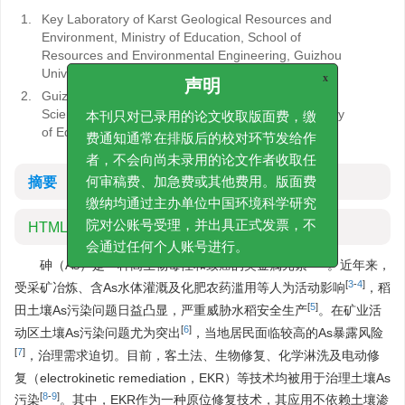
1.
Key Laboratory of Karst Geological Resources and
Environment, Ministry of Education, School of
Resources and Environmental Engineering, Guizhou
University
x
2.
Guizhou Karst Environment Ecosystems Field
声明
Scientific Observation and Research Station, Ministry
本刊只对已录用的论文收取版面费，缴
of Education
费通知通常在排版后的校对环节发给作
者，不会向尚未录用的论文作者收取任
摘要
何审稿费、加急费或其他费用。版面费
缴纳均通过主办单位中国环境科学研究
HTML全文
院对公账号受理，并出具正式发票，不
会通过任何个人账号进行。
[
1
-
2
]
砷（As）是一种高生物毒性和致癌的类金属元素
。近年来，
[
3
-
4
]
受采矿冶炼、含As水体灌溉及化肥农药滥用等人为活动影响
，稻
[
5
]
田土壤As污染问题日益凸显，严重威胁水稻安全生产
。在矿业活
[
6
]
动区土壤As污染问题尤为突出
，当地居民面临较高的As暴露风险
[
7
]
，治理需求迫切。目前，客土法、生物修复、化学淋洗及电动修
复（electrokinetic remediation，EKR）等技术均被用于治理土壤As
[
8
-
9
]
污染
。其中，EKR作为一种原位修复技术，其应用不依赖土壤渗