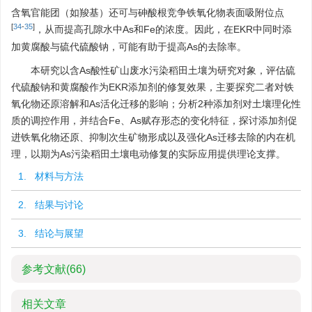
含氧官能团（如羧基）还可与砷酸根竞争铁氧化物表面吸附位点
[
34
-
35
]
，从而提高孔隙水中As和Fe的浓度。因此，在EKR中同时添
加黄腐酸与硫代硫酸钠，可能有助于提高As的去除率。
本研究以含As酸性矿山废水污染稻田土壤为研究对象，评估硫
代硫酸钠和黄腐酸作为EKR添加剂的修复效果，主要探究二者对铁
氧化物还原溶解和As活化迁移的影响；分析2种添加剂对土壤理化性
质的调控作用，并结合Fe、As赋存形态的变化特征，探讨添加剂促
进铁氧化物还原、抑制次生矿物形成以及强化As迁移去除的内在机
理，以期为As污染稻田土壤电动修复的实际应用提供理论支撑。
1. 材料与方法
2. 结果与讨论
3. 结论与展望
参考文献
(66)
相关文章