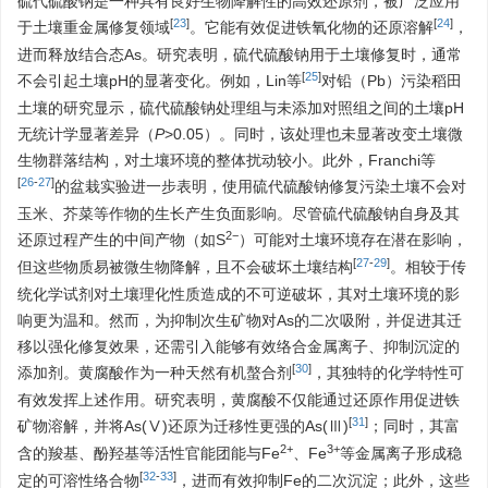
硫代硫酸钠是一种具有良好生物降解性的高效还原剂，被广泛应用
[
23
]
[
24
]
于土壤重金属修复领域
。它能有效促进铁氧化物的还原溶解
，
进而释放结合态As。研究表明，硫代硫酸钠用于土壤修复时，通常
[
25
]
不会引起土壤pH的显著变化。例如，Lin等
对铅（Pb）污染稻田
土壤的研究显示，硫代硫酸钠处理组与未添加对照组之间的土壤pH
无统计学显著差异（
P
>0.05）。同时，该处理也未显著改变土壤微
生物群落结构，对土壤环境的整体扰动较小。此外，Franchi等
[
26
-
27
]
的盆栽实验进一步表明，使用硫代硫酸钠修复污染土壤不会对
玉米、芥菜等作物的生长产生负面影响。尽管硫代硫酸钠自身及其
2−
还原过程产生的中间产物（如S
）可能对土壤环境存在潜在影响，
[
27
-
29
]
但这些物质易被微生物降解，且不会破坏土壤结构
。相较于传
统化学试剂对土壤理化性质造成的不可逆破坏，其对土壤环境的影
响更为温和。然而，为抑制次生矿物对As的二次吸附，并促进其迁
移以强化修复效果，还需引入能够有效络合金属离子、抑制沉淀的
[
30
]
添加剂。黄腐酸作为一种天然有机螯合剂
，其独特的化学特性可
有效发挥上述作用。研究表明，黄腐酸不仅能通过还原作用促进铁
[
31
]
矿物溶解，并将As(Ⅴ)还原为迁移性更强的As(Ⅲ)
；同时，其富
2+
3+
含的羧基、酚羟基等活性官能团能与Fe
、Fe
等金属离子形成稳
[
32
-
33
]
定的可溶性络合物
，进而有效抑制Fe的二次沉淀；此外，这些