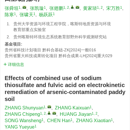
1
,
1
1, 2
,
,
1, 2
1
张舜垣
,
张凯璇
,
张翅鹏
,
黄家琰
,
宋万胜
,
1
1
1
陈寒
,
张啸天
,
杨跃跃
1.
贵州大学资源与环境工程学院，喀斯特地质资源与环境
教育部重点实验室
2.
贵州喀斯特环境生态系统教育部野外科学观测研究站
基金项目:
贵州省科技计划项目
黔科合基础-ZK[2024]一般016
贵州省重大科技成果转化项目
黔科合成果-LH[2024]重大029
详细信息
Effects of combined use of sodium
thiosulfate and fulvic acid on electrokinetic
remediation of arsenic-contaminated paddy
soil
1
,
1
ZHANG Shunyuan
,
ZHANG Kaixuan
,
1, 2
,
,
1, 2
ZHANG Chipeng
,
HUANG Jiayan
,
1
1
1
SONG Wansheng
,
CHEN Han
,
ZHANG Xiaotian
,
1
YANG Yueyue