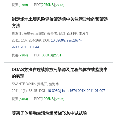
摘要
PDF[
2070KB
]
(
2789
)
(
2773
)
制定场地土壤风险评价筛选值中关注污染物的预筛选
方法
周友亚
颜增光
周光辉
曹云者
侯红
白利平
李发生
,
,
,
,
,
,
2011, 1(3): 264-269.
DOI:
10.3969/j.issn.1674-
991X.2011.03.044
摘要
PDF[
835KB
]
(
7964
)
(
2701
)
DOAS方法在连续排放污染源及过程气体在线监测中
的实现
SVANTE Wallin
黄兆开
范海华
,
,
2011, 1(1): 38-45.
DOI:
10.3969/j.issn.1674-991X.2011.01.007
摘要
PDF[
1206KB
]
(
6483
)
(
2696
)
等离子体熔融生活垃圾焚烧飞灰中试试验