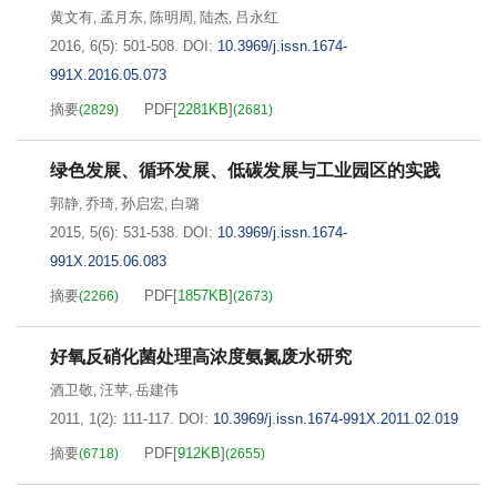
黄文有
孟月东
陈明周
陆杰
吕永红
,
,
,
,
2016, 6(5): 501-508.
DOI:
10.3969/j.issn.1674-
991X.2016.05.073
摘要
PDF[
2281KB
]
(
2829
)
(
2681
)
绿色发展、循环发展、低碳发展与工业园区的实践
郭静
乔琦
孙启宏
白璐
,
,
,
2015, 5(6): 531-538.
DOI:
10.3969/j.issn.1674-
991X.2015.06.083
摘要
PDF[
1857KB
]
(
2266
)
(
2673
)
好氧反硝化菌处理高浓度氨氮废水研究
酒卫敬
汪苹
岳建伟
,
,
2011, 1(2): 111-117.
DOI:
10.3969/j.issn.1674-991X.2011.02.019
摘要
PDF[
912KB
]
(
6718
)
(
2655
)