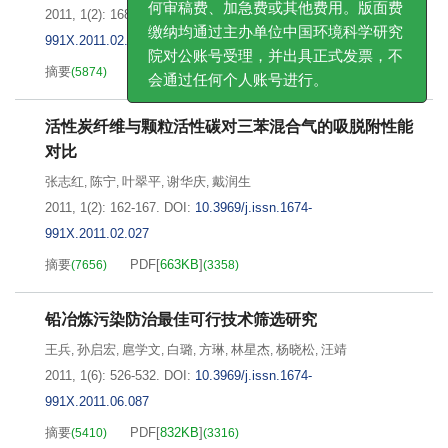
缴纳均通过主办单位中国环境科学研究
2011, 1(2): 168-172.
DOI:
10.3969/j.issn.1674-
院对公账号受理，并出具正式发票，不
991X.2011.02.028
会通过任何个人账号进行。
摘要
PDF[
642KB
]
(
5874
)
(
3988
)
活性炭纤维与颗粒活性碳对三苯混合气的吸脱附性能
对比
张志红
陈宁
叶翠平
谢华庆
戴润生
,
,
,
,
2011, 1(2): 162-167.
DOI:
10.3969/j.issn.1674-
991X.2011.02.027
摘要
PDF[
663KB
]
(
7656
)
(
3358
)
铅冶炼污染防治最佳可行技术筛选研究
王兵
孙启宏
扈学文
白璐
方琳
林星杰
杨晓松
汪靖
,
,
,
,
,
,
,
2011, 1(6): 526-532.
DOI:
10.3969/j.issn.1674-
991X.2011.06.087
摘要
PDF[
832KB
]
(
5410
)
(
3316
)