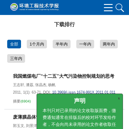
下载排行
全部
1个月内
半年内
一年内
两年内
三年内
我国燃煤电厂“十二五”大气污染物控制规划的思考
王志轩
潘荔
张晶杰
杨帆
,
,
,
2011, 1(1): 63-71.
DOI:
10.3969/j.issn.1674-991X.2011.01.011
x
声明
摘要
PDF[
1468KB
]
(
6904
)
(
4614
)
本刊只对已录用的论文收取版面费，缴
费通知通常在排版后的校对环节发给作
废薄膜晶体管液晶显示器处理与管理
者，不会向尚未录用的论文作者收取任
何审稿费、加急费或其他费用。版面费
郭玉文
刘景洋
乔琦
梁继军
杨东梅
任倩
,
,
,
,
,