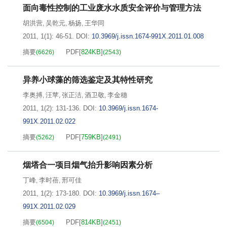
面向毒性控制的工业废水水质安全评价与管理方法
胡洪营
吴乾元
杨扬
王华同
,
,
,
2011, 1(1): 46-51.
DOI:
10.3969/j.issn.1674-991X.2011.01.008
摘要
PDF[
824KB
]
(
6626
)
(
2543
)
异养小球藻的筛选鉴定及其特性研究
李奥搏
汪苹
张正洁
酒卫敬
李金穗
,
,
,
,
2011, 1(2): 131-136.
DOI:
10.3969/j.issn.1674-
991X.2011.02.022
摘要
PDF[
759KB
]
(
5262
)
(
2491
)
烟塔合一项目烟气抬升影响因素分析
丁峰
李时蓓
邢可佳
,
,
2011, 1(2): 173-180.
DOI:
10.3969/j.issn.1674–
991X.2011.02.029
摘要
PDF[
814KB
]
(
6504
)
(
2451
)