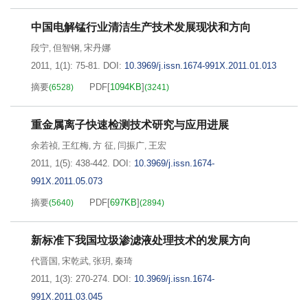
中国电解锰行业清洁生产技术发展现状和方向
段宁
但智钢
宋丹娜
,
,
2011, 1(1): 75-81.
DOI:
10.3969/j.issn.1674-991X.2011.01.013
摘要
PDF[
1094KB
]
(
6528
)
(
3241
)
重金属离子快速检测技术研究与应用进展
余若祯
王红梅
方 征
闫振广
王宏
,
,
,
,
2011, 1(5): 438-442.
DOI:
10.3969/j.issn.1674-
991X.2011.05.073
摘要
PDF[
697KB
]
(
5640
)
(
2894
)
新标准下我国垃圾渗滤液处理技术的发展方向
代晋国
宋乾武
张玥
秦琦
,
,
,
2011, 1(3): 270-274.
DOI:
10.3969/j.issn.1674-
991X.2011.03.045