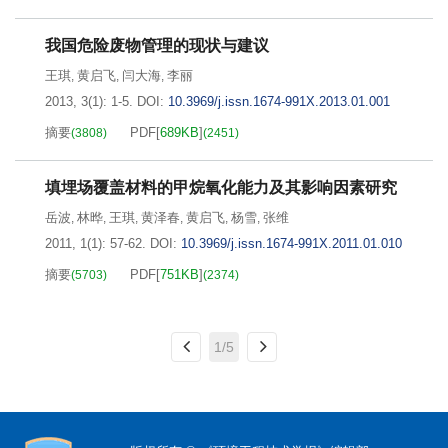
我国危险废物管理的现状与建议
王琪
黄启飞
闫大海
李丽
,
,
,
2013, 3(1): 1-5.
DOI:
10.3969/j.issn.1674-991X.2013.01.001
摘要
PDF[
689KB
]
(
3808
)
(
2451
)
填埋场覆盖材料的甲烷氧化能力及其影响因素研究
岳波
林晔
王琪
黄泽春
黄启飞
杨雪
张维
,
,
,
,
,
,
2011, 1(1): 57-62.
DOI:
10.3969/j.issn.1674-991X.2011.01.010
摘要
PDF[
751KB
]
(
5703
)
(
2374
)
1/5